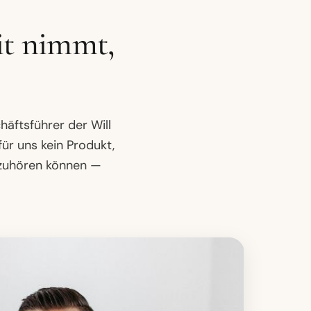
eit nimmt,
äftsführer der Will
ür uns kein Produkt,
zuhören können —