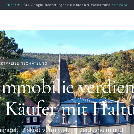
5,0 ★
· 244 Google-Bewertungen
·
Neustadt a.d. Weinstraße
seit 2013
RKTPREISEINSCHÄTZUNG
Immobilie verdien
 Käufer mit Halt
handelt. Diskret vermittelt. In Deidesheim und