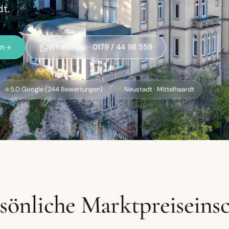
dt.
en
WhatsApp · 0179 / 44 98 559
5,0 Google (244 Bewertungen)
Neustadt · Mittelhaardt
rsönliche Marktpreiseins