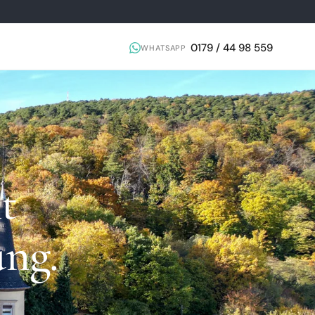
0179 / 44 98 559
WHATSAPP
t
ung.