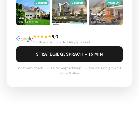
Verkauft
Verkauft
Verkauft
Penthouse
Villa
Immobilie
76863 Herxheim
67161 Gönnheim
67434 Neustadt
b.Landau
★★★★★
5,0
244 Bewertungen · Unabhängig bestätigt
STRATEGIEGESPRÄCH – 15 MIN
✓ Unverbindlich · ✓ Keine Verpflichtung · ✓ Nur bei Erfolg 3,57 %
inkl. 19 % MwSt.