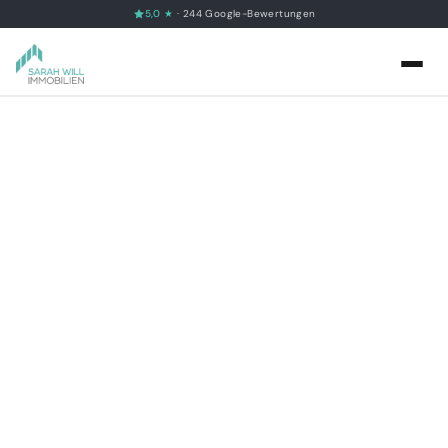
5,0 ★
· 244 Google-Bewertungen
Immobilien
Wertermittlung
Marktberichte
Leistungen
Verkaufen
Über uns