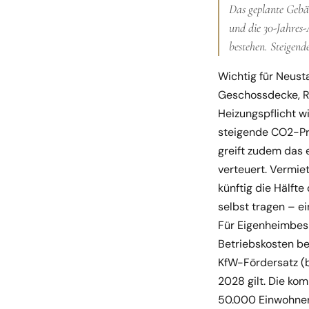
Das geplante Gebäu
und die 30-Jahres-
bestehen. Steigend
Wichtig für Neust
Geschossdecke, Ro
Heizungspflicht wi
steigende CO2-Pre
greift zudem das 
verteuert. Vermie
künftig die Hälfte
selbst tragen – 
Für Eigenheimbesi
Betriebskosten bei
KfW-Fördersatz (b
2028 gilt. Die ko
50.000 Einwohnern