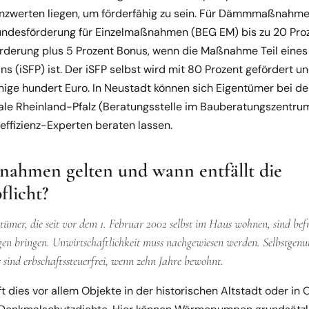
nzwerten liegen, um förderfähig zu sein. Für Dämmmaßnahme
ndesförderung für Einzelmaßnahmen (BEG EM) bis zu 20 Pro
örderung plus 5 Prozent Bonus, wenn die Maßnahme Teil eines 
s (iSFP) ist. Der iSFP selbst wird mit 80 Prozent gefördert u
ige hundert Euro. In Neustadt können sich Eigentümer bei de
le Rheinland-Pfalz (Beratungsstelle im Bauberatungszentrum
eeffizienz-Experten beraten lassen.
nahmen gelten und wann entfällt die
flicht?
ümer, die seit vor dem 1. Februar 2002 selbst im Haus wohnen, sind bef
en bringen. Unwirtschaftlichkeit muss nachgewiesen werden. Selbstgenu
sind erbschaftssteuerfrei, wenn zehn Jahre bewohnt.
ft dies vor allem Objekte in der historischen Altstadt oder in 