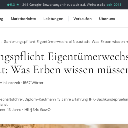
5,0 ★
· 244 Google-Bewertungen
·
Neustadt a.d. Weinstraße
seit 2013
ng
Marktberichte
Leistungen
Verkaufen
Über uns
r
›
Sanierungspflicht Eigentümerwechsel Neustadt: Was Erben wissen
ngspflicht Eigentümerwechs
t: Was Erben wissen müsse
Min Lesezeit · 1567 Wörter
eschäftsführer, Diplom-Kaufmann, 13 Jahre Erfahrung, IHK-Sachkundepruef
alist
n · 13 Jahre · IHK §34c GewO