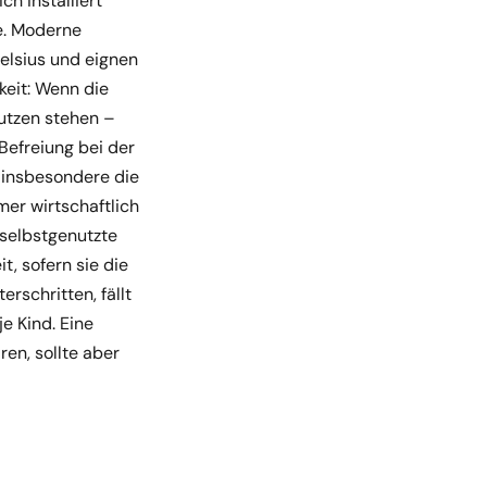
h installiert
e. Moderne
lsius und eignen
keit: Wenn die
utzen stehen –
Befreiung bei der
 insbesondere die
er wirtschaftlich
 selbstgenutzte
, sofern sie die
rschritten, fällt
e Kind. Eine
n, sollte aber