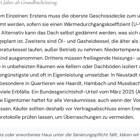
zwei Jahre ab Grundbucheintrag.
n im Einzelnen: Erstens muss die oberste Geschossdecke zum 
 werden, sofern sie einen Wärmedurchgangskoeffizient (U-
. Alternativ kann das Dach selbst gedämmt werden, was sich 
plant ist. Zweitens sind Öl- und Gasheizkessel, die älter als
raturkessel laufen, außer Betrieb zu nehmen. Niedertempera
sind ausgenommen. Drittens müssen freiliegende Heizungs- 
in unbeheizten Räumen wie Kellern oder Dachböden isoliert 
stengünstigste und oft in Eigenleistung umsetzbar. In Neustad
sbesondere in Quartieren wie Haardt, Hambach und Mussbach 
viele Erbfälle. Ein Bundesgerichtshof-Urteil vom März 2025 (Az
eue Eigentümer haftet für alle Versäumnisse, auch wenn der Vo
ssen. Käufer sollten deshalb vor Vertragsabschluss einen En
rotokolle prüfen lassen, um Überraschungen zu vermeiden.
s oder erworbenes Haus unter die Sanierungspflicht fällt, klären wir