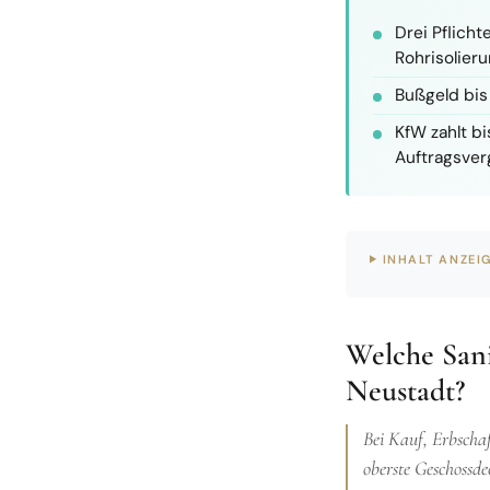
Drei Pflich
Rohrisolier
Bußgeld bis 
KfW zahlt b
Auftragsve
INHALT ANZEI
Welche Sani
Neustadt?
Bei Kauf, Erbschaf
oberste Geschossde