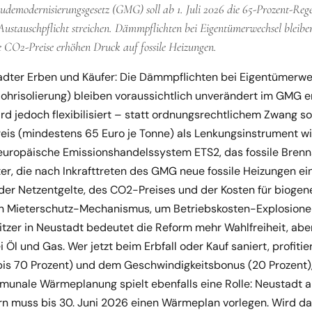
demodernisierungsgesetz (GMG) soll ab 1. Juli 2026 die 65-Prozent-Reg
Austauschpflicht streichen. Dämmpflichten bei Eigentümerwechsel bleiben
e CO2-Preise erhöhen Druck auf fossile Heizungen.
adter Erben und Käufer: Die Dämmpflichten bei Eigentümerwe
hrisolierung) bleiben voraussichtlich unverändert im GMG er
rd jedoch flexibilisiert – statt ordnungsrechtlichem Zwang so
is (mindestens 65 Euro je Tonne) als Lenkungsinstrument w
europäische Emissionshandelssystem ETS2, das fossile Brenns
ter, die nach Inkrafttreten des GMG neue fossile Heizungen 
 der Netzentgelte, des CO2-Preises und der Kosten für biogene
ein Mieterschutz-Mechanismus, um Betriebskosten-Explosione
tzer in Neustadt bedeutet die Reform mehr Wahlfreiheit, abe
 Öl und Gas. Wer jetzt beim Erbfall oder Kauf saniert, profiti
is 70 Prozent) und dem Geschwindigkeitsbonus (20 Prozent),
mmunale Wärmeplanung spielt ebenfalls eine Rolle: Neustadt a
 muss bis 30. Juni 2026 einen Wärmeplan vorlegen. Wird dar