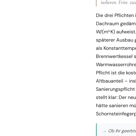
isolieren. Frist: 
Die drei Pflichte
Dachraum gedämmt
W/(m²·K) aufweist
späterer Ausbau ge
als Konstanttempe
Brennwertkessel 
Warmwasserrohre 
Pflicht ist die ko
Altbauanteil – in
Sanierungspflicht 
stellt klar: Der n
hätte sanieren mü
Schornsteinfegerp
→
Ob Ihr geerbte