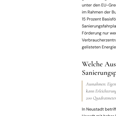
unter den EU-Gre
im Rahmen der Bu
15 Prozent Basisf
Sanierungsfahrplan
Förderung nur wen
Verbraucherzentra
gelisteten Energi
Welche Aus
Sanierungsp
Ausnahmen: Eigent
kann Erleichterung
200 Quadratmeter 
In Neustadt betrif