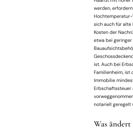
Haardt mit hoher 
werden, erforder
Hochtemperatur-W
sich auch für alte
Kosten der Nachr
etwa bei geringer
Bauaufsichtsbehör
Geschossdeckendä
ist. Auch bei Erbs
Familienheim, ist
Immobilie mindest
Erbschaftssteuer a
vorweggenommene 
notariell geregelt
Was ändert 