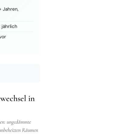
 Jahren,
jährlich
vor
wechsel in
hten: ungedämmte
n unbeheizten Räumen