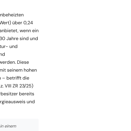
unbeheizten
Wert) über 0,24
anbietet, wenn ein
 30 Jahre sind und
tur- und
und
werden. Diese
t mit seinem hohen
– betrifft die
. VIII ZR 23/25)
rbesitzer bereits
ergieausweis und
 in einem