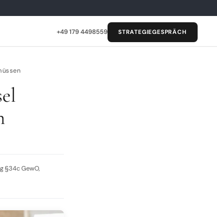
+49 179 4498559
STRATEGIEGESPRÄCH
 müssen
el
n
ung §34c GewO,