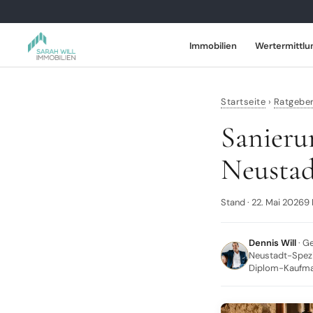
Immobilien
Wertermittlu
Immobilien
Startseite
›
Ratgebe
Sanieru
Wertermittlung
Neustad
Marktberichte
Stand · 22. Mai 2026
9 
Leistungen
Verkaufen
Dennis Will
· G
Neustadt-Spezi
Diplom-Kaufman
Über uns