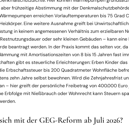
Denkmalschutzdichte. Hier können Wärmepumpen grundsätzlic
n aber frühzeitige Abstimmung mit der Denkmalschutzbehörd
ärmepumpen erreichen Vorlauftemperaturen bis 75 Grad Ce
 Heizkörper. Eine weitere Ausnahme greift bei Unwirtschaftlich
üstung in keinem angemessenen Verhältnis zum erzielbaren N
 Restnutzungsdauer oder sehr kleinen Gebäuden – kann eine 
de beantragt werden. In der Praxis kommt das selten vor, da
mmung mit Amortisationszeiten von 8 bis 15 Jahren fast imm
chaften gibt es steuerliche Erleichterungen: Erben Kinder das
 die Erbschaftssteuer bis 200 Quadratmeter Wohnfläche befreit
ens zehn Jahre selbst bewohnen. Wird die Zehnjahresfrist unte
n – hier greift der persönliche Freibetrag von 400.000 Euro j
Erbfolge mit Nießbrauch oder Wohnrecht kann Steuern spare
 werden.
sich mit der GEG-Reform ab Juli 2026?