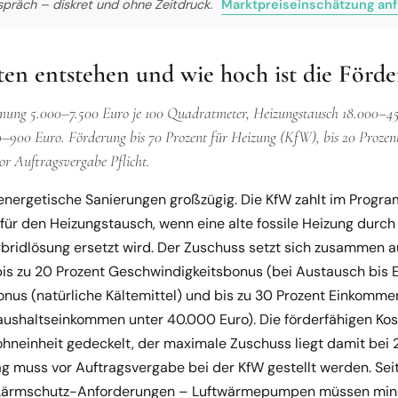
spräch – diskret und ohne Zeitdruck.
Marktpreiseinschätzung an
en entstehen und wie hoch ist die Förd
ung 5.000–7.500 Euro je 100 Quadratmeter, Heizungstausch 18.000–45
0–900 Euro. Förderung bis 70 Prozent für Heizung (KfW), bis 20 Proz
r Auftragsvergabe Pflicht.
 energetische Sanierungen großzügig. Die KfW zahlt im Progr
für den Heizungstausch, wenn eine alte fossile Heizung dur
ridlösung ersetzt wird. Der Zuschuss setzt sich zusammen a
is zu 20 Prozent Geschwindigkeitsbonus (bei Austausch bis 
bonus (natürliche Kältemittel) und bis zu 30 Prozent Einkomm
shaltseinkommen unter 40.000 Euro). Die förderfähigen Kos
hneinheit gedeckelt, der maximale Zuschuss liegt damit bei 
ag muss vor Auftragsvergabe bei der KfW gestellt werden. Seit
 Lärmschutz-Anforderungen – Luftwärmepumpen müssen min