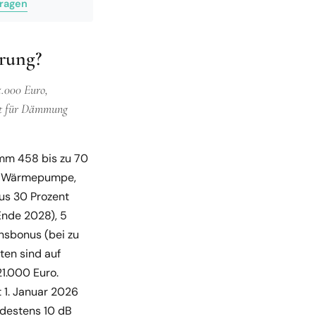
fragen
erung?
.000 Euro,
ent für Dämmung
amm 458 bis zu 70
ch Wärmepumpe,
us 30 Prozent
Ende 2028), 5
ensbonus (bei zu
ten sind auf
21.000 Euro.
 1. Januar 2026
destens 10 dB