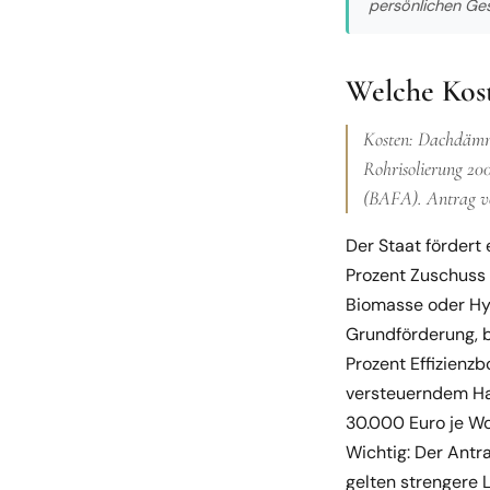
persönlichen Ge
Welche Kost
Kosten: Dachdämm
Rohrisolierung 20
(BAFA). Antrag vo
Der Staat fördert
Prozent Zuschuss 
Biomasse oder Hyb
Grundförderung, b
Prozent Effizienz
versteuerndem Hau
30.000 Euro je Wo
Wichtig: Der Antr
gelten strengere